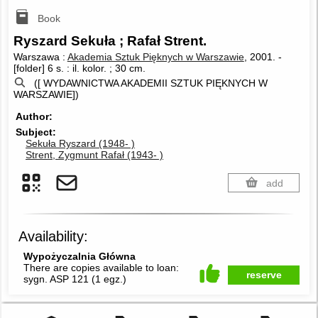
Book
Ryszard Sekuła ; Rafał Strent.
Warszawa :
Akademia Sztuk Pięknych w Warszawie
, 2001.
-
[folder] 6 s. : il. kolor. ; 30 cm.
([ WYDAWNICTWA AKADEMII SZTUK PIĘKNYCH W
WARSZAWIE])
Author
Subject
Sekuła Ryszard (1948- )
Strent, Zygmunt Rafał (1943- )
add
Availability:
Wypożyczalnia Główna
There are copies available to loan:
reserve
sygn. ASP 121
(
1 egz.
)