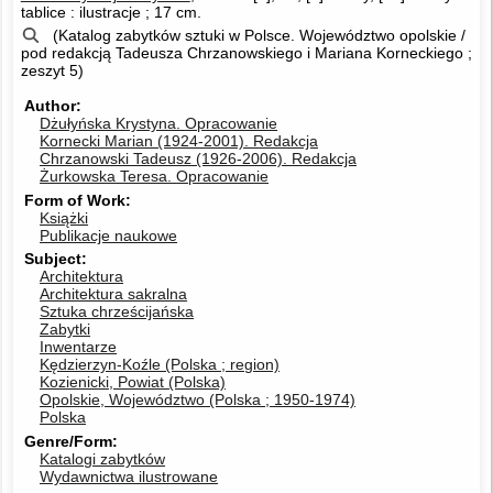
tablice : ilustracje ; 17 cm.
(Katalog zabytków sztuki w Polsce. Województwo opolskie /
pod redakcją Tadeusza Chrzanowskiego i Mariana Korneckiego ;
zeszyt 5)
Author
Dżułyńska Krystyna.
Opracowanie
Kornecki Marian (1924-2001).
Redakcja
Chrzanowski Tadeusz (1926-2006).
Redakcja
Żurkowska Teresa.
Opracowanie
Form of Work
Książki
Publikacje naukowe
Subject
Architektura
Architektura sakralna
Sztuka chrześcijańska
Zabytki
Inwentarze
Kędzierzyn-Koźle (Polska ; region)
Kozienicki, Powiat (Polska)
Opolskie, Województwo (Polska ; 1950-1974)
Polska
Genre/Form
Katalogi zabytków
Wydawnictwa ilustrowane