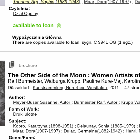
Taeuber
-
Arp
,
Sophie
(
1889
-
1943
)
Maar, Dora(1907-1997)
Du
Czytelnia
Dział Ogólny
available
to loan
Wypożyczalnia Główna
There are copies available to loan:
sygn. C 9941 OG
(
1 egz.
)
Brochure
The Other Side of the Moon : Women Artists o
Ralf Burmeister, Walburga Krupp, Pauline Kure-Maj, Karoline
Düsseldorf :
Kunstsammlung Nordrhein-Westfalen
, 2011.
-
47 stro
Author
Meyer-Büser Susanne.
Autor
Burmeister Ralf.
Autor
Krupp Wa
Form of Work
Druki ulotne
Subject
Kobro, Katarzyna (1898-1951)
Delaunay, Sonia (1885-1979)
Maar, Dora(1907-1997)
Dulac, Germaine(1882-1942)
Henri,
Genre/Form