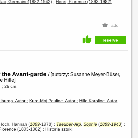
lac, Germaine(1882-1942)
Henri, Florence (1893-1982)
add
reserve
f the Avant-garde
/ [autorzy: Susanne Meyer-Büser,
 Hille].
n ; 26 cm.
lburga.
Autor
Kure-Maj Pauline.
Autor
Hille Karoline.
Autor
Höch, Hannah (
1889
-1978)
Taeuber
-
Arp
,
Sophie
(
1889
-
1943
)
 Florence (1893-1982)
Historia sztuki