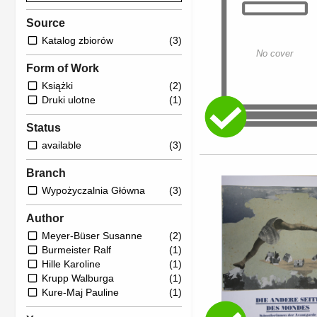
Source
Katalog zbiorów
(3)
No cover
Form of Work
Książki
(2)
Druki ulotne
(1)
Status
available
(3)
Branch
Wypożyczalnia Główna
(3)
Author
Meyer-Büser Susanne
(2)
Burmeister Ralf
(1)
Hille Karoline
(1)
Krupp Walburga
(1)
Kure-Maj Pauline
(1)