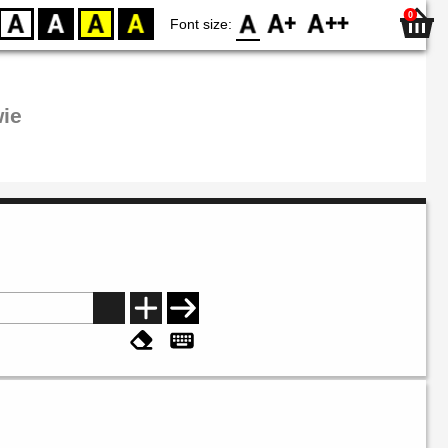
0
D
BW
YB
BY
F0
F1
F2
Font size:
ie