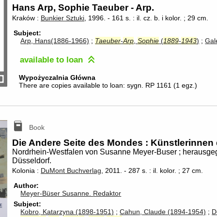
Hans Arp, Sophie Taeuber - Arp.
Kraków :
Bunkier Sztuki
, 1996.
-
161 s. : il. cz. b. i kolor. ; 29 cm.
Subject
Arp, Hans(1886-1966)
Taeuber
-
Arp
,
Sophie
(
1889
-
1943
)
Gal
available
to loan
Wypożyczalnia Główna
There are copies available to loan:
sygn. RP 1161
(
1 egz.
)
Book
Die Andere Seite des Mondes : Künstlerinnen
Nordrhein-Westfalen von Susanne Meyer-Buser ; herausge
Düsseldorf.
Kolonia :
DuMont Buchverlag
, 2011.
-
287 s. : il. kolor. ; 27 cm.
Author
Meyer-Büser Susanne.
Redaktor
Subject
Kobro, Katarzyna (1898-1951)
Cahun, Claude (1894-1954)
D