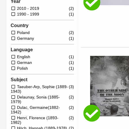
Year
2010 - 2019
(2)
1990 - 1999
(1)
Country
Poland
(2)
Germany
(1)
Language
English
(1)
German
(1)
Polish
(1)
Subject
Taeuber-Arp, Sophie (1889-
(3)
1943)
Delaunay, Sonia (1885-
(2)
1979)
Dulac, Germaine(1882-
(2)
1942)
Henri, Florence (1893-
(2)
1982)
Höch, Hannah (1889-1978)
(2)