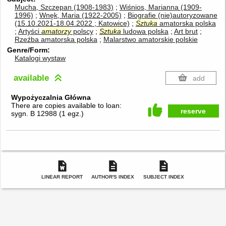
Mucha, Szczepan (1908-1983)
Wiśnios, Marianna (1909-
1996)
Wnęk, Maria (1922-2005)
Biografie (nie)autoryzowane
(15.10.2021-18.04.2022 ; Katowice)
Sztuka
amatorska polska
Artyści
amatorzy
polscy
Sztuka
ludowa polska
Art brut
Rzeźba amatorska polska
Malarstwo amatorskie polskie
Genre/Form
Katalogi wystaw
available
add
Wypożyczalnia Główna
There are copies available to loan:
reserve
sygn. B 12988
(
1 egz.
)
LINEAR REPORT
AUTHOR'S INDEX
SUBJECT INDEX