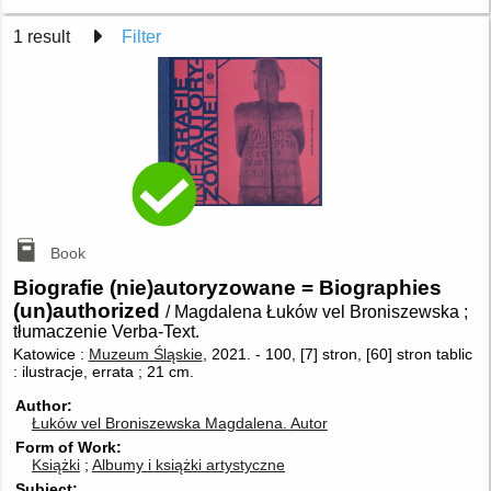
1 result
Filter
Book
Biografie (nie)autoryzowane = Biographies
(un)authorized
/ Magdalena Łuków vel Broniszewska ;
tłumaczenie Verba-Text.
Katowice :
Muzeum Śląskie
, 2021.
-
100, [7] stron, [60] stron tablic
: ilustracje, errata ; 21 cm.
Author
Łuków vel Broniszewska Magdalena.
Autor
Form of Work
Książki
Albumy i książki artystyczne
Subject