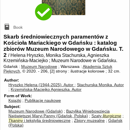
Book
Skarb średniowiecznych paramentów z
Kościoła Mariackiego w Gdańsku : katalog
zbiorów Muzeum Narodowego w Gdańsku. T.
2
/ Helena Hryszko, Monika Stachurska, Agnieszka
Krzemińska-Maciejko ; Muzeum Narodowe w Gdańsku.
Gdańsk :
Muzeum Narodowe
; Warszawa :
Akademia Sztuk
Pięknych
, © 2020.
-
206, [2] strony : ilustracje kolorowe ; 32 cm.
Author
Hryszko Helena (1944-2025).
Autor
Stachurska Monika.
Autor
Krzemińska-Maciejko Agnieszka.
Autor
Form of Work
Książki
Publikacje naukowe
Subject
Muzeum Narodowe (Gdańsk)
Bazylika Wniebowzięcia
Najświętszej Maryi Panny (Gdańsk, Polska)
Szaty
liturgiczne
Tkaniny
i tekstylia średniowieczne
Zbiory muzealne
Gdańsk
(Polska)