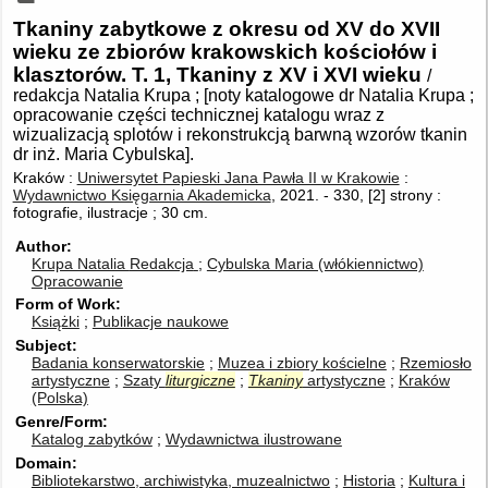
Tkaniny zabytkowe z okresu od XV do XVII
wieku ze zbiorów krakowskich kościołów i
klasztorów. T. 1, Tkaniny z XV i XVI wieku
/
redakcja Natalia Krupa ; [noty katalogowe dr Natalia Krupa ;
opracowanie części technicznej katalogu wraz z
wizualizacją splotów i rekonstrukcją barwną wzorów tkanin
dr inż. Maria Cybulska].
Kraków :
Uniwersytet Papieski Jana Pawła II w Krakowie
:
Wydawnictwo Księgarnia Akademicka
, 2021.
-
330, [2] strony :
fotografie, ilustracje ; 30 cm.
Author
Krupa Natalia
Redakcja
Cybulska Maria (włókiennictwo)
Opracowanie
Form of Work
Książki
Publikacje naukowe
Subject
Badania konserwatorskie
Muzea i zbiory kościelne
Rzemiosło
artystyczne
Szaty
liturgiczne
Tkaniny
artystyczne
Kraków
(Polska)
Genre/Form
Katalog zabytków
Wydawnictwa ilustrowane
Domain
Bibliotekarstwo, archiwistyka, muzealnictwo
Historia
Kultura i