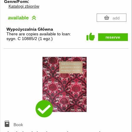
Genre/Form
Katalogi zbiorów
available
add
Wypożyczalnia Główna
There are copies available to loan:
reserve
sygn. C 10885/2
(
1 egz.
)
Book