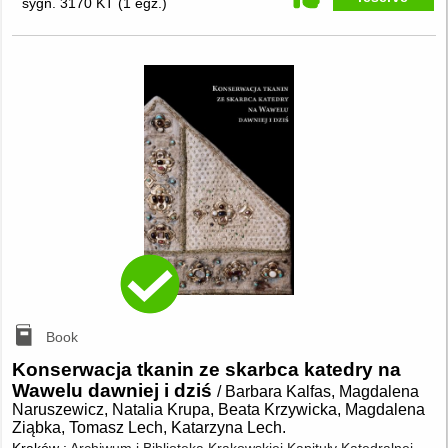
sygn. 3170 KT
(
1 egz.
)
Book
Konserwacja tkanin ze skarbca katedry na
Wawelu dawniej i dziś
/ Barbara Kalfas, Magdalena
Naruszewicz, Natalia Krupa, Beata Krzywicka, Magdalena
Ziąbka, Tomasz Lech, Katarzyna Lech.
Kraków :
Archiwum i Biblioteka Krakowskiej Kapituły Katedralnej
,