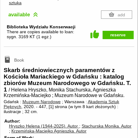
sztuka
available
add
Biblioteka Wydziału Konserwacji
There are copies available to loan:
reserve
sygn. 3169 KT
(
1 egz.
)
Book
Skarb średniowiecznych paramentów z
Kościoła Mariackiego w Gdańsku : katalog
zbiorów Muzeum Narodowego w Gdańsku. T.
1
/ Helena Hryszko, Monika Stachurska, Agnieszka
Krzemińska-Maciejko ; Muzeum Narodowe w Gdańsku.
Gdańsk :
Muzeum Narodowe
; Warszawa :
Akademia Sztuk
Pięknych
, 2020.
-
447, [1] strona (w tym 8 kart złożonych) :
ilustracje ; 32 cm.
Author
Hryszko Helena (1944-2025).
Autor
Stachurska Monika.
Autor
Krzemińska-Maciejko Agnieszka.
Autor
Form of Work