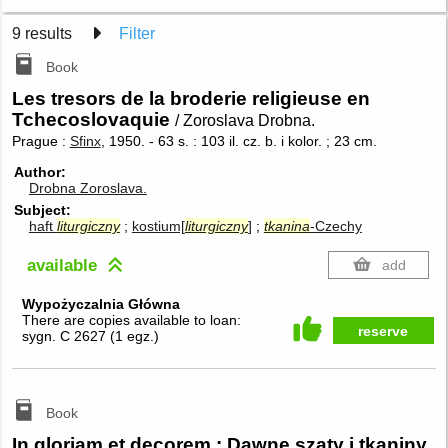
9 results
Filter
Book
Les tresors de la broderie religieuse en
Tchecoslovaquie
/ Zoroslava Drobna.
Prague :
Sfinx
, 1950.
-
63 s. : 103 il. cz. b. i kolor. ; 23 cm.
Author
Drobna Zoroslava.
Subject
haft
liturgiczny
kostium[
liturgiczny
]
tkanina
-Czechy
available
add
Wypożyczalnia Główna
There are copies available to loan:
reserve
sygn. C 2627
(
1 egz.
)
Book
In gloriam et decorem : Dawne szaty i tkaniny