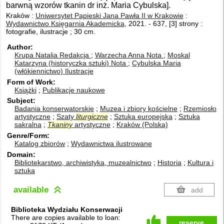
barwną wzorów tkanin dr inż. Maria Cybulska].
Kraków :
Uniwersytet Papieski Jana Pawła II w Krakowie
:
Wydawnictwo Księgarnia Akademicka
, 2021.
-
637, [3] strony :
fotografie, ilustracje ; 30 cm.
Author
Krupa Natalia
Redakcja
Warzecha Anna
Nota
Moskal
Katarzyna (historyczka sztuki)
Nota
Cybulska Maria
(włókiennictwo)
Ilustracje
Form of Work
Książki
Publikacje naukowe
Subject
Badania konserwatorskie
Muzea i zbiory kościelne
Rzemiosło
artystyczne
Szaty
liturgiczne
Sztuka europejska
Sztuka
sakralna
Tkaniny
artystyczne
Kraków (Polska)
Genre/Form
Katalog zbiorów
Wydawnictwa ilustrowane
Domain
Bibliotekarstwo, archiwistyka, muzealnictwo
Historia
Kultura i
sztuka
available
add
Biblioteka Wydziału Konserwacji
There are copies available to loan:
reserve