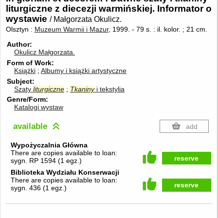
liturgiczne z diecezji warmińskiej. Informator o
wystawie
/ Małgorzata Okulicz.
Olsztyn :
Muzeum Warmii i Mazur
, 1999.
-
79 s. : il. kolor. ; 21 cm.
Author
Okulicz Małgorzata.
Form of Work
Książki
Albumy i książki artystyczne
Subject
Szaty
liturgiczne
Tkaniny
i tekstylia
Genre/Form
Katalogi wystaw
available
add
Wypożyczalnia Główna
There are copies available to loan:
reserve
sygn. RP 1594
(
1 egz.
)
Biblioteka Wydziału Konserwacji
There are copies available to loan:
reserve
sygn. 436
(
1 egz.
)