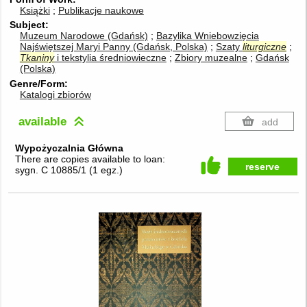
Książki
Publikacje naukowe
Subject
Muzeum Narodowe (Gdańsk)
Bazylika Wniebowzięcia
Najświętszej Maryi Panny (Gdańsk, Polska)
Szaty
liturgiczne
Tkaniny
i tekstylia średniowieczne
Zbiory muzealne
Gdańsk
(Polska)
Genre/Form
Katalogi zbiorów
available
add
Wypożyczalnia Główna
There are copies available to loan:
reserve
sygn. C 10885/1
(
1 egz.
)