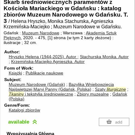
Skarb średniowiecznych paramentów z
Kościoła Mariackiego w Gdańsku : katalog
zbiorów Muzeum Narodowego w Gdańsku. T.
3
/ Helena Hryszko, Monika Stachurska, Agnieszka
Krzemińska-Maciejko ; Muzeum Narodowe w Gdańsku.
Gdańsk :
Muzeum Narodowe
; Warszawa :
Akademia Sztuk
Pięknych
, 2020.
-
475, [1] strona (w tym 2 karty złożone) :
ilustracje ; 32 cm.
Author
Hryszko Helena (1944-2025).
Autor
Stachurska Monika.
Autor
Krzemińska-Maciejko Agnieszka.
Autor
Form of Work
Książki
Publikacje naukowe
Subject
Muzeum Narodowe (Gdańsk)
Bazylika Wniebowzięcia
Najświętszej Maryi Panny (Gdańsk, Polska)
Szaty
liturgiczne
Tkaniny
i tekstylia średniowieczne
Zbiory muzealne
Gdańsk
(Polska)
Genre/Form
Katalogi zbiorów
available
add
Wypożyczalnia Główna