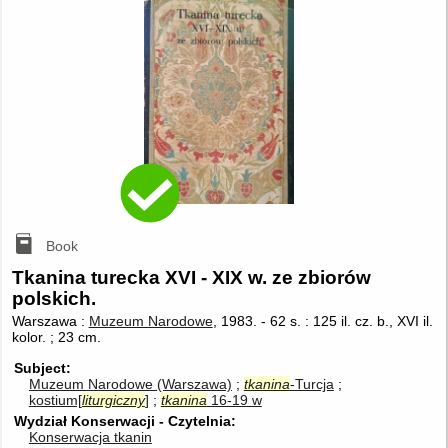
Book
Tkanina turecka XVI - XIX w. ze zbiorów
polskich.
Warszawa :
Muzeum Narodowe
, 1983.
-
62 s. : 125 il. cz. b., XVI il.
kolor. ; 23 cm.
Subject
Muzeum Narodowe (Warszawa)
tkanina
-Turcja
kostium[
liturgiczny
]
tkanina
16-19 w
Wydział Konserwacji - Czytelnia
Konserwacja tkanin