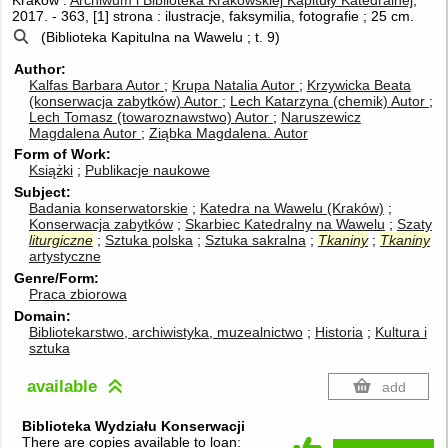
2017.
-
363, [1] strona : ilustracje, faksymilia, fotografie ; 25 cm.
(Biblioteka Kapitulna na Wawelu ; t. 9)
Author
Kalfas Barbara
Autor
Krupa Natalia
Autor
Krzywicka Beata
(konserwacja zabytków)
Autor
Lech Katarzyna (chemik)
Autor
Lech Tomasz (towaroznawstwo)
Autor
Naruszewicz
Magdalena
Autor
Ziąbka Magdalena.
Autor
Form of Work
Książki
Publikacje naukowe
Subject
Badania konserwatorskie
Katedra na Wawelu (Kraków)
Konserwacja zabytków
Skarbiec Katedralny na Wawelu
Szaty
liturgiczne
Sztuka polska
Sztuka sakralna
Tkaniny
Tkaniny
artystyczne
Genre/Form
Praca zbiorowa
Domain
Bibliotekarstwo, archiwistyka, muzealnictwo
Historia
Kultura i
sztuka
available
add
Biblioteka Wydziału Konserwacji
There are copies available to loan: